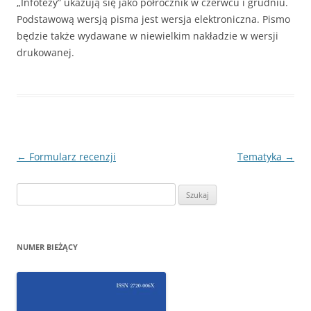
„Infotezy” ukazują się jako półrocznik w czerwcu i grudniu.
Podstawową wersją pisma jest wersja elektroniczna. Pismo
będzie także wydawane w niewielkim nakładzie w wersji
drukowanej.
Nawigacja
←
Formularz recenzji
Tematyka
→
wpisu
Szukaj:
NUMER BIEŻĄCY