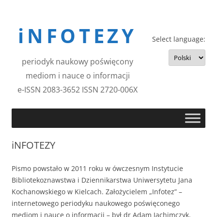
Przejdź
do
iNFOTEZY
treści
Select language:
periodyk naukowy poświęcony
mediom i nauce o informacji
e-ISSN 2083-3652 ISSN 2720-006X
iNFOTEZY
Pismo powstało w 2011 roku w ówczesnym Instytucie
Bibliotekoznawstwa i Dziennikarstwa Uniwersytetu Jana
Kochanowskiego w Kielcach. Założycielem „Infotez” –
internetowego periodyku naukowego poświęconego
mediom i nauce o informacji – był dr Adam Jachimczyk,