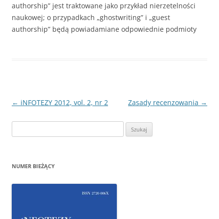
authorship” jest traktowane jako przykład nierzetelności
naukowej; o przypadkach „ghostwriting” i „guest
authorship” będą powiadamiane odpowiednie podmioty
Nawigacja
←
iNFOTEZY 2012, vol. 2, nr 2
Zasady recenzowania
→
wpisu
Szukaj:
NUMER BIEŻĄCY