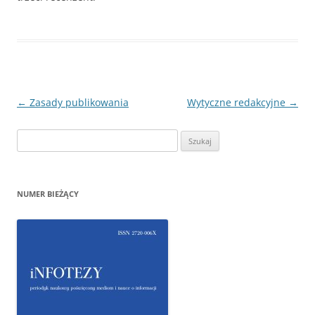
Nawigacja
←
Zasady publikowania
Wytyczne redakcyjne
→
wpisu
Szukaj:
NUMER BIEŻĄCY