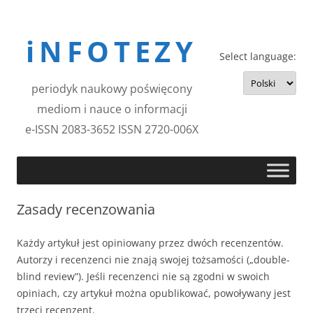
Przejdź
do
iNFOTEZY
treści
Select language:
periodyk naukowy poświęcony
mediom i nauce o informacji
e-ISSN 2083-3652 ISSN 2720-006X
Zasady recenzowania
Każdy artykuł jest opiniowany przez dwóch recenzentów.
Autorzy i recenzenci nie znają swojej tożsamości („double-
blind review”). Jeśli recenzenci nie są zgodni w swoich
opiniach, czy artykuł można opublikować, powoływany jest
trzeci recenzent.