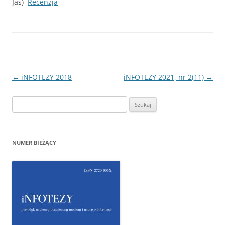
Jas)
Recenzja
Nawigacja
←
iNFOTEZY 2018
iNFOTEZY 2021, nr 2(11)
→
wpisu
Szukaj:
NUMER BIEŻĄCY