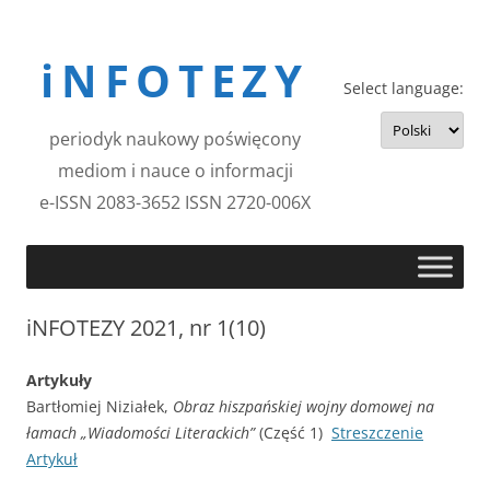
Przejdź
do
iNFOTEZY
treści
Select language:
periodyk naukowy poświęcony
mediom i nauce o informacji
e-ISSN 2083-3652 ISSN 2720-006X
iNFOTEZY 2021, nr 1(10)
Artykuły
Bartłomiej Niziałek,
Obraz hiszpańskiej wojny domowej na
łamach „Wiadomości Literackich”
(Część 1)
Streszczenie
Artykuł