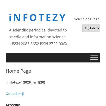
Skip
to
iNFOTEZY
content
Select language:
A scientific periodical devoted to
media and information science
e-ISSN 2083-3652 ISSN 2720-006X
Home Page
„Infotezy” 2026, nr 1(20)
Od redakcji
Artykuły