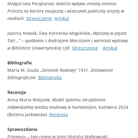
Małgorzata Porąbaniec
Analiza wpływu zmiany imienia
Prince’a na karierę muzyczną i wizerunek publiczny artysty w
mediach
Streszczenie
Artykuł
Joanna Nowak, Ewa Kornecka-Mogielska
„Wpisany w pejzaż
Tatr…” – spotkanie z Andrzejem Marciszem i wernisaż wystawy
w Bibliotece Uniwersyteckiej UJK
Streszczenie
Artykuł
Bibliografie
Maria M. Siuda
„Dziennik Radiowy” 1931. Zestawienie
bibliograficzne
Bibliografia
Recenzje
Anna Maria Matysek,
Model systemu zarządzania
indywidualną wiedzą naukową w humanistyce
, Katowice 2024
(Bożena Jaskowska)
Recenzja
Sprawozdania
Erasmus+ – tym razem w Vigo!
(Natalia Walkowiak)